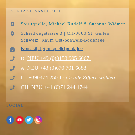
KONTAKT/ANSCHRIFT
Spiritquelle, Michael Rudolf & Susanne Widmer
Scheidwegstrasse 3 | CH-9000 St. Gallen |
Schweiz, Raum Ost-Schweiz-Bodensee
Kontakt[ät]Spiritque
lle[punkt]de
NEU
+49 (0)8158 905 6067
D
NEU
+43 (0)670 701 6688
A
I
+390474
250 135 >
alle Ziffern wählen
CH
NEU
+41 (0)71 244 1744
SOCIAL